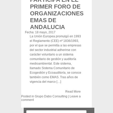
PRIMER FORO DE
ORGANIZACIONES
EMAS DE
ANDALUCIA
Fecha:
18 mayo, 2017
La Unión Europea promulgó en 1993
el Reglamento (CEE) nº 1836/1993,
por el que se permitía a las empresas
del sector industrial adherirse con
carácter voluntario a un sistema
comunitario de gestión y auditoría
medioambiental. Este sistema,
llamado Sistema Comunitario de
Ecogestión y Ecoauditoría, se conoce
también como EMAS. Tras años de
vigencia del marco […]
Read More
Posted in
Grupo Dabo Consulting
|
Leave a
comment
Post navigation
Search