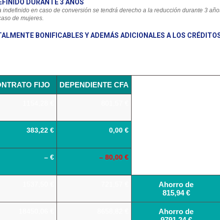
EFINIDO DURANTE 3 AÑOS
a indefinido en caso de conversión se tendrá derecho a la reducción durante 3 año
caso de mujeres.
ALMENTE BONIFICABLES Y ADEMÁS ADICIONALES A LOS CRÉDITO
NTRATO FIJO
DEPENDIENTE CFA
1154,28 €
801,57 €
383,22 €
0,00 €
– €
– 80,00 €
1537,50 €
721,57 €
Ahorro de
815,94 €
18450,06 €
8658,82 €
Ahorro de
9791,24 €