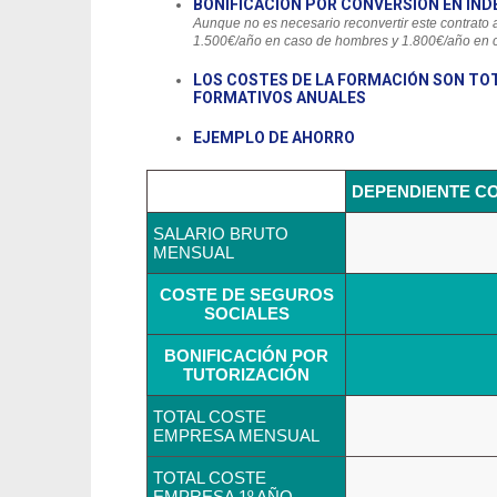
BONIFICACIÓN POR CONVERSIÓN EN IND
Aunque no es necesario reconvertir este contrato 
1.500€/año en caso de hombres y 1.800€/año en 
LOS COSTES DE LA FORMACIÓN SON TOT
FORMATIVOS ANUALES
EJEMPLO DE AHORRO
DEPENDIENTE CO
SALARIO BRUTO
MENSUAL
COSTE DE SEGUROS
SOCIALES
BONIFICACIÓN POR
TUTORIZACIÓN
TOTAL COSTE
EMPRESA MENSUAL
TOTAL COSTE
EMPRESA 1º AÑO