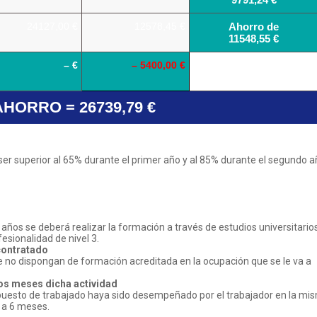
24127,00 €
12578,45 €
Ahorro de
11548,55 €
– €
– 5400,00 €
HORRO = 26739,79 €
 ser superior al 65% durante el primer año y al 85% durante el segundo a
ños se deberá realizar la formación a través de estudios universitarios
esionalidad de nivel 3.
 contratado
e no dispongan de formación acreditada en la ocupación que se le va a
os meses dicha actividad
 puesto de trabajado haya sido desempeñado por el trabajador en la mi
 a 6 meses.