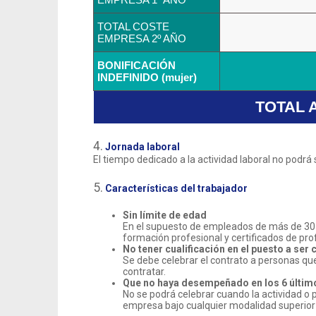
TOTAL COSTE
EMPRESA 2º AÑO
BONIFICACIÓN
INDEFINIDO (mujer)
TOTAL A
4.
Jornada laboral
El tiempo dedicado a la actividad laboral no podrá
5.
Características del trabajador
Sin límite de edad
En el supuesto de empleados de más de 30 a
formación profesional y certificados de prof
No tener cualificación en el puesto a ser
Se debe celebrar el contrato a personas qu
contratar.
Que no haya desempeñado en los 6 últim
No se podrá celebrar cuando la actividad o
empresa bajo cualquier modalidad superior