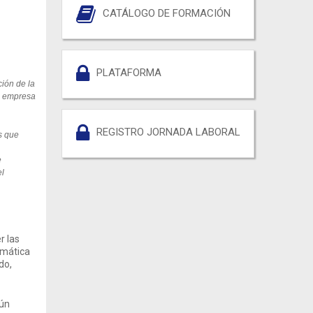
CATÁLOGO DE FORMACIÓN
PLATAFORMA
ción de la
la empresa
REGISTRO JORNADA LABORAL
os que
e
el
r las
omática
do,
gún