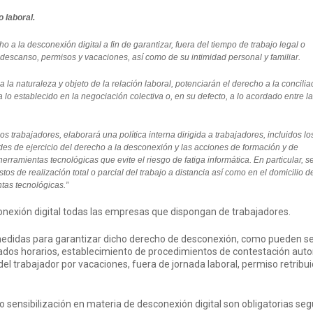
o laboral.
 a la desconexión digital a fin de garantizar, fuera del tiempo de trabajo legal o
descanso, permisos y vacaciones, así como de su intimidad personal y familiar.
la naturaleza y objeto de la relación laboral, potenciarán el derecho a la concilia
n a lo establecido en la negociación colectiva o, en su defecto, a lo acordado entre 
s trabajadores, elaborará una política interna dirigida a trabajadores, incluidos l
des de ejercicio del derecho a la desconexión y las acciones de formación y de
erramientas tecnológicas que evite el riesgo de fatiga informática. En particular, s
os de realización total o parcial del trabajo a distancia así como en el domicilio d
tas tecnológicas.”
onexión digital todas las empresas que dispongan de trabajadores.
 medidas para garantizar dicho derecho de desconexión, como pueden se
ados horarios, establecimiento de procedimientos de contestación aut
el trabajador por vacaciones, fuera de jornada laboral, permiso retribui
 sensibilización en materia de desconexión digital son obligatorias se