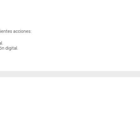
uientes acciones:
l.
n digital.