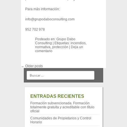
Para más información:
info@grupodaboconsulting.com
952 702 978
Posteado en:
Grupo Dabo
Consulting
|
Etiquetas:
incendios
,
normativa
,
protección
|
Deja un
comentario
Post navigation
←
Older posts
Search
ENTRADAS RECIENTES
Formación subvencionada. Formación
totalmente gratuita y acreditable con título
oficial
Comunidades de Propietarios y Control
Horario