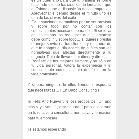
es un buen año para que tu plantilla se forme
haciendo uso de los créditos de formación que
el Estado pone a disposición de las empresas.
Aprovechar el tiempo desde el minuto uno es
una de las claves del éxito.
Evita sanciones normativas por no ser previsor
y sobre todo por no contar con los
conocimientos necesarios para ello. Si se te va
de las manos los requisitos que tu empresa
debe cumplir, y sobre todo… si quieres prestar
el mejor servicio a tus clientes, ya es hora de
que te pongas al día acerca de cuáles son las
normativas que afectan directamente a tu
negocio. Deja de llevarte por dimes y diretes.
Rodéate de los mejores siempre y no sólo en
tu vida personal. Valora la experiencia y el
conocimiento como sustento del éxito en la
vida profesional….
Y si para ninguno de ellos tienes la respuesta
que necesitabas… ¡¡En Dabo Consulting si!!
¡¡¡ Feliz Año Nuevo y felices propósitos!! Un año
más y ya van 11, estamos aquí para asesorarte
en lo relativo a consultoría normativa y formación
para tu empresa!!
Te estamos esperando