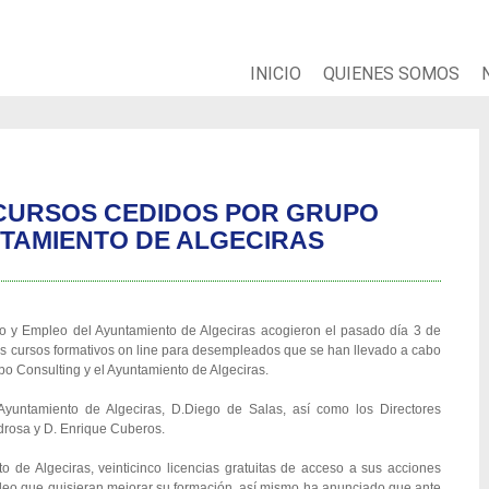
INICIO
QUIENES SOMOS
 CURSOS CEDIDOS POR GRUPO
TAMIENTO DE ALGECIRAS
 y Empleo del Ayuntamiento de Algeciras acogieron el pasado día 3 de
 los cursos formativos on line para desempleados que se han llevado a cabo
bo Consulting y el Ayuntamiento de Algeciras.
untamiento de Algeciras, D.Diego de Salas, así como los Directores
drosa y D. Enrique Cuberos.
 de Algeciras, veinticinco licencias gratuitas de acceso a sus acciones
leo que quisieran mejorar su formación, así mismo ha anunciado que ante