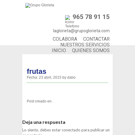
965 78 91 15
laglorieta@grupoglorieta.com
COLABORA
CONTACTAR
NUESTROS SERVICIOS
INICIO
QUIENES SOMOS
frutas
Fecha:
23 abril, 2015
by
dabo
Post creado en .
Deja una respuesta
Lo siento, debes estar
conectado
para publicar un