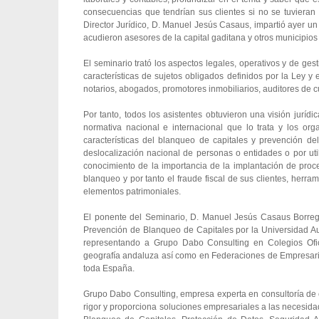
consecuencias que tendrían sus clientes si no se tuvie
Director Jurídico, D. Manuel Jesús Casaus, impartió ayer un
acudieron asesores de la capital gaditana y otros municipios l
El seminario trató los aspectos legales, operativos y de ges
características de sujetos obligados definidos por la Ley 
notarios, abogados, promotores inmobiliarios, auditores de c
Por tanto, todos los asistentes obtuvieron una visión juríd
normativa nacional e internacional que lo trata y los o
características del blanqueo de capitales y prevención del 
deslocalización nacional de personas o entidades o por uti
conocimiento de la importancia de la implantación de proce
blanqueo y por tanto el fraude fiscal de sus clientes, herra
elementos patrimoniales.
El ponente del Seminario, D. Manuel Jesús Casaus Borrego
Prevención de Blanqueo de Capitales por la Universidad Au
representando a Grupo Dabo Consulting en Colegios Ofi
geografía andaluza así como en Federaciones de Empresarios
toda España.
Grupo Dabo Consulting, empresa experta en consultoría de 
rigor y proporciona soluciones empresariales a las necesid