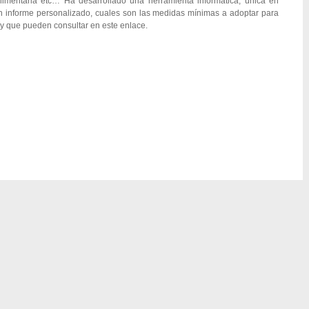
limentaria etc… Ha desarrollado una herramienta informática, única en
n informe personalizado, cuales son las medidas mínimas a adoptar para
 y que pueden consultar en este enlace.