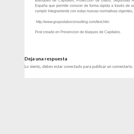
Blanqueo de Capitales, Protección de Datos, Seguridad A
España que permite conocer de forma rápida a través de u
cumplir íntegramente con estas nuevas normativas vigentes,
http://www.grupodaboconsulting.com/test.htm
Post creado en
Prevencion de blaqueo de Capitales.
.
Deja una respuesta
Lo siento, debes estar
conectado
para publicar un comentario.