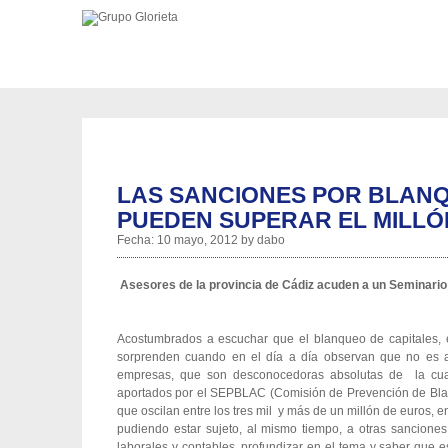
LAS SANCIONES POR BLANQ
PUEDEN SUPERAR EL MILLÓ
Fecha:
10 mayo, 2012
by
dabo
Asesores de la provincia de Cádiz acuden a un Seminario
Acostumbrados a escuchar que el blanqueo de capitales, e
sorprenden cuando en el día a día observan que no es a
empresas, que son desconocedoras absolutas de la cua
aportados por el SEPBLAC (Comisión de Prevención de Blan
que oscilan entre los tres mil y más de un millón de euros, e
pudiendo estar sujeto, al mismo tiempo, a otras sancione
laborales y contables, profundizar en el tema y saber que 