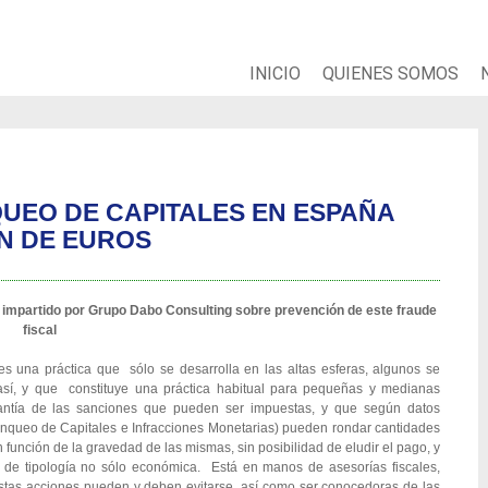
INICIO
QUIENES SOMOS
UEO DE CAPITALES EN ESPAÑA
N DE EUROS
 impartido por Grupo Dabo Consulting sobre prevención de este fraude
fiscal
s una práctica que sólo se desarrolla en las altas esferas, algunos se
sí, y que constituye una práctica habitual para pequeñas y medianas
ntía de las sanciones que pueden ser impuestas, y que según datos
queo de Capitales e Infracciones Monetarias) pueden rondar cantidades
n función de la gravedad de las mismas, sin posibilidad de eludir el pago, y
s de tipología no sólo económica. Está en manos de asesorías fiscales,
estas acciones pueden y deben evitarse, así como ser conocedoras de las