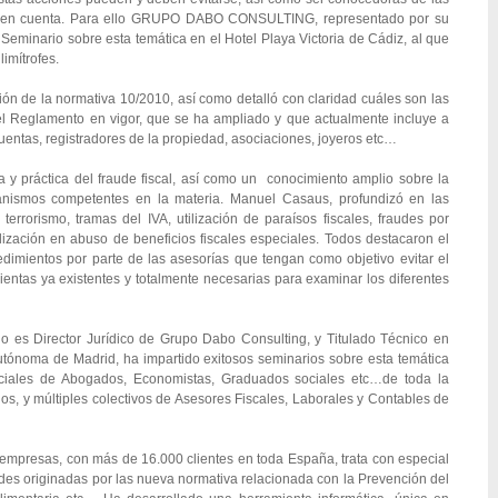
ran en cuenta. Para ello GRUPO DABO CONSULTING, representado por su
 Seminario sobre esta temática en el Hotel Playa Victoria de Cádiz, al que
imítrofes.
tión de la normativa 10/2010, así como detalló con claridad cuáles son las
y el Reglamento en vigor, que se ha ampliado y que actualmente incluye a
uentas, registradores de la propiedad, asociaciones, joyeros etc…
ica y práctica del fraude fiscal, así como un conocimiento amplio sobre la
rganismos competentes en la materia. Manuel Casaus, profundizó en las
terrorismo, tramas del IVA, utilización de paraísos fiscales, fraudes por
lización en abuso de beneficios fiscales especiales. Todos destacaron el
dimientos por parte de las asesorías que tengan como objetivo evitar el
mientas ya existentes y totalmente necesarias para examinar los diferentes
 es Director Jurídico de Grupo Dabo Consulting, y Titulado Técnico en
tónoma de Madrid, ha impartido exitosos seminarios sobre esta temática
ciales de Abogados, Economistas, Graduados sociales etc…de toda la
, y múltiples colectivos de Asesores Fiscales, Laborales y Contables de
empresas, con más de 16.000 clientes en toda España, trata con especial
ades originadas por las nueva normativa relacionada con la Prevención del