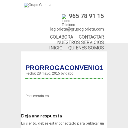
965 78 91 15
laglorieta@grupoglorieta.com
COLABORA
CONTACTAR
NUESTROS SERVICIOS
INICIO
QUIENES SOMOS
PRORROGACONVENIO1
Fecha:
28 mayo, 2015
by
dabo
Post creado en .
Deja una respuesta
Lo siento, debes estar
conectado
para publicar un