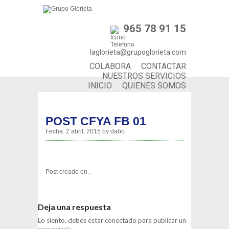
965 78 91 15
laglorieta@grupoglorieta.com
COLABORA
CONTACTAR
NUESTROS SERVICIOS
INICIO
QUIENES SOMOS
POST CFYA FB 01
Fecha:
2 abril, 2015
by
dabo
Post creado en .
Deja una respuesta
Lo siento, debes estar
conectado
para publicar un